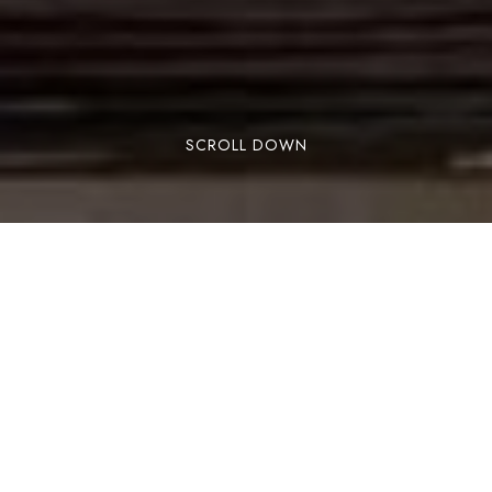
SCROLL DOWN
Lorem ipsum dolor sit amet, consectetuer
adipiscing elit. Aenean commodo ligula eget
dolor. Aenean massa. Cum sociis natoque
penatibus et magnis dis parturient montes,
nascetur ridiculus mus. Donec quam felis,
ultricies nec, pellentesque eu, pretium quis,
sem. Nulla consequat massa quis enim. Aenean