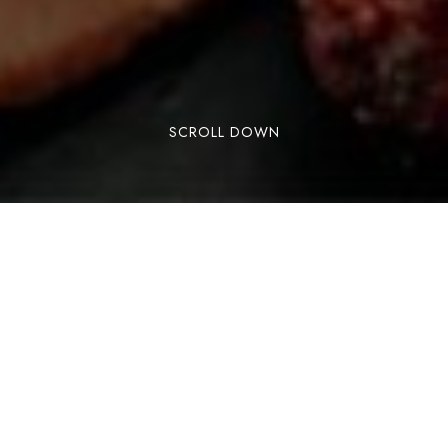
SCROLL DOWN
Lorem ipsum dolor sit amet, consectetuer
adipiscing elit. Aenean commodo ligula eget
dolor. Aenean massa. Cum sociis natoque
penatibus et magnis dis parturient montes,
nascetur ridiculus mus. Donec quam felis,
ultricies nec, pellentesque eu, pretium quis,
sem. Nulla consequat massa quis enim. Aenean